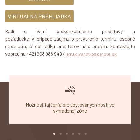
VIRTUÁLNA PREHLIADKA
Radi s Vami prekonzultujeme predstavy a
požiadavky. V prípade záujmu o preverenie termínu, osobné
stretnutie, či obhliadku priestorov nás, prosím, kontaktujte
vopred na
+421 908 988 949
/
.
lemak.ivan@kosicehotel.sk
Možnosť fajčenia pre ubytovaných hostí vo
vyhradenej zóne