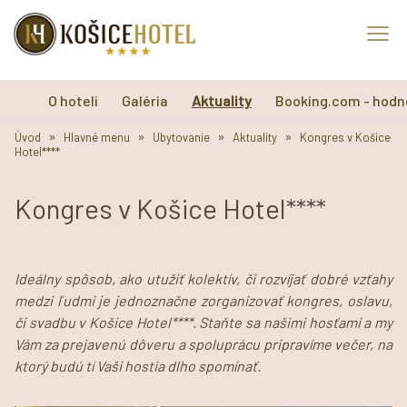
O hoteli
Galéria
Aktuality
Booking.com - hodn
»
»
»
»
Úvod
Hlavné menu
Ubytovanie
Aktuality
Kongres v Košice
Hotel****
Kongres v Košice Hotel****
Ideálny spôsob, ako utužiť kolektív, či rozvíjať dobré vzťahy
medzi ľudmi je jednoznačne zorganizovať kongres, oslavu,
či svadbu v Košice Hotel****. Staňte sa našimi hosťami a my
Vám za prejavenú dôveru a spoluprácu pripravíme večer, na
ktorý budú tí Vaši hostia dlho spomínať.