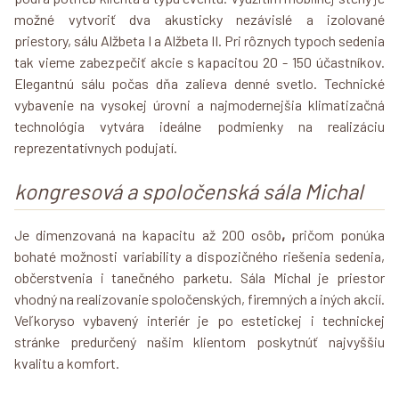
možné vytvoriť dva akusticky nezávislé a izolované
priestory, sálu Alžbeta I a Alžbeta II. Pri rôznych typoch sedenia
tak vieme zabezpečiť akcie s kapacitou 20 - 150 účastníkov.
Elegantnú sálu počas dňa zalieva denné svetlo. Technické
vybavenie na vysokej úrovni a najmodernejšia klimatizačná
technológia vytvára ideálne podmienky na realizáciu
reprezentatívnych podujatí.
kongresová a spoločenská sála Michal
Je dimenzovaná na kapacitu až 200 osôb
,
pričom ponúka
bohaté možnosti variability a dispozičného riešenia sedenia,
občerstvenia i tanečného parketu. Sála Michal je priestor
vhodný na realizovanie spoločenských, firemných a iných akcií.
Veľkoryso vybavený interiér je po estetickej i technickej
stránke predurčený našim klientom poskytnúť najvyššiu
kvalitu a komfort.