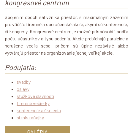
kongresové centrum
Spojením oboch sál vzniká priestor, s maximálnym zázemím
pre väčšie firemné a spoločenské akcie, akými sú konferencie,
či kongresy.
Kongresové centrum je možné prispôsobiť podľa
počtu účastníkov a typu sedenia. Akcie prebiehajú paralelne a
nerušene vedľa seba, pričom sú úplne nezávislé alebo
vytvárajú priestor na organizovanie jednej veľkej akcie.
Podujatia:
svadby
oslavy
stužkové slávnosti
firemné večierky
konferencie a školenia
biznis raňajky
GALÉRIA