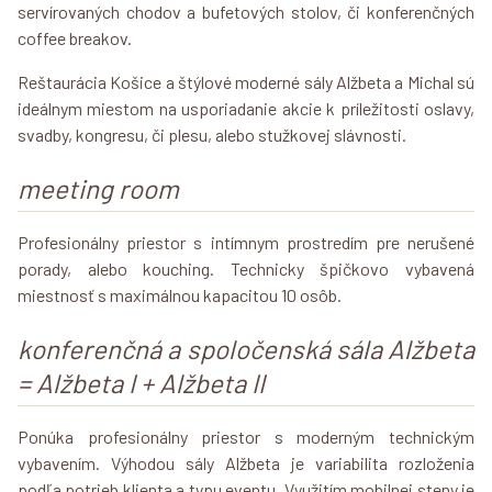
servírovaných chodov a bufetových stolov, či konferenčných
coffee breakov.
Reštaurácia Košice a štýlové moderné sály Alžbeta a Michal sú
ideálnym miestom na usporiadanie akcie k príležitosti oslavy,
svadby, kongresu, či plesu, alebo stužkovej slávnosti.
meeting room
Profesionálny priestor s intímnym prostredím pre nerušené
porady, alebo kouching. Technicky špičkovo vybavená
miestnosť s maximálnou kapacitou 10 osôb.
konferenčná a spoločenská sála Alžbeta
= Alžbeta I + Alžbeta II
Ponúka profesionálny priestor s moderným technickým
vybavením. Výhodou sály Alžbeta je variabilita rozloženia
podľa potrieb klienta a typu eventu. Využitím mobilnej steny je