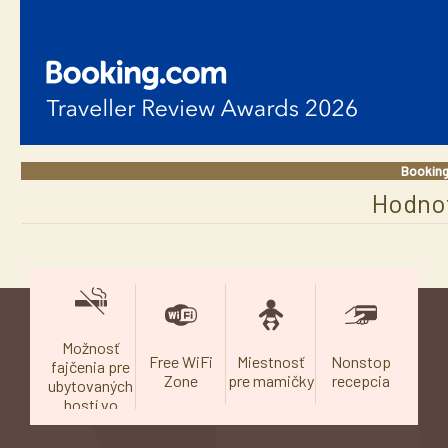
Booking
Hodnot
Možnosť
latné
Free WiFi
Miestnosť
Nonstop
Bezba
fajčenia pre
ovanie
Zone
pre mamičky
recepcia
prí
ubytovaných
hostí vo
vyhradenej
zóne