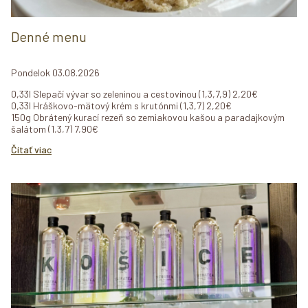
Denné menu
Pondelok 03.08.2026
0,33l Slepačí vývar so zeleninou a cestovinou (1,3,7,9) 2,20€
0,33l Hráškovo-mätový krém s krutónmi (1,3,7) 2,20€
150g Obrátený kurací rezeň so zemiakovou kašou a paradajkovým
šalátom (1,3,7) 7,90€
400g Špagety bolognese s parmezánom a bazalkou (1,3,7) 7,90€
Čítať viac
Utorok 04.08.2026
0,33l Slepačí vývar so zeleninou a cestovinou (1,3,7,9) 2,20€
0,33l „Kharcho“ ( kyslo-pikantná gruzínska polievka s ryžou) (-) 2,20€
150g Kuracie nugetky v cornflakes strúhanke s hranolkami a
medovo-horčicovým dresingom (1,3,7,10) 7,90€
150g Hovädzí plátok na koreňovej zelenine so slovenskou ryžou
(1,3,7,9,10) 7,90€
Streda 05.08.2026
0,33l Slepačí vývar so zeleninou a cestovinou (1,3,7,9) 2,20€
0,33l Fazuľová polievka s údeným mäsom a fliačkami (1,3,7) 2,20€
150g „Sauerbraten“ (bavorská sviečková) s červenou kapustou a