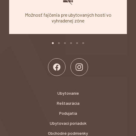
Možnosť fajčenia pre ubytovaných hostí vo
vyhradenej zóne
Ubytovanie
Reštaurácia
Podujatia
Ubytovací poriadok
Obchodné podmienky