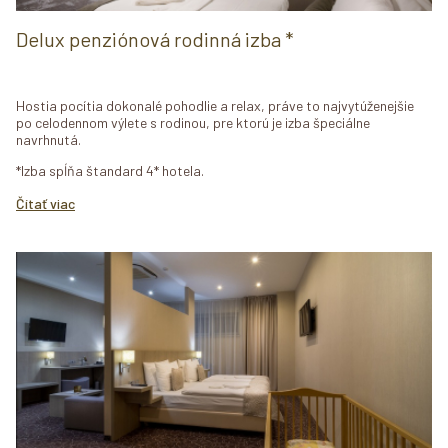
Delux penziónová rodinná izba *
Hostia pocítia dokonalé pohodlie a relax, práve to najvytúženejšie
po celodennom výlete s rodinou, pre ktorú je izba špeciálne
navrhnutá.
*Izba spĺňa štandard 4* hotela.
Čítať viac