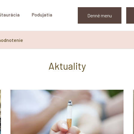
štaurácia
Podujatia
Denné menu
hodnotenie
Aktuality