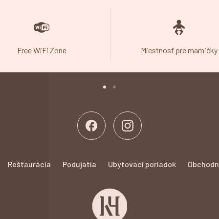
Free WiFi Zone
Miestnosť pre mamičky
Reštaurácia
Podujatia
Ubytovací poriadok
Obchodn