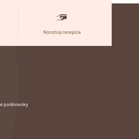
Nonstop recepcia
Bezba
é podmienky