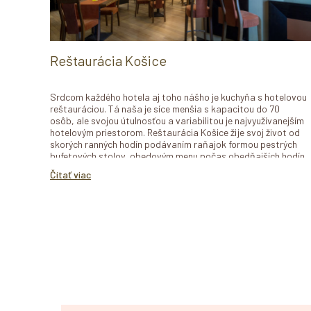
Reštaurácia Košice
Srdcom každého hotela aj toho nášho je kuchyňa s hotelovou
reštauráciou. Tá naša je síce menšia s kapacitou do 70
osôb, ale svojou útulnosťou a variabilitou je najvyužívanejším
hotelovým priestorom. Reštaurácia Košice žije svoj život od
skorých ranných hodín podávaním raňajok formou pestrých
bufetových stolov, obedovým menu počas obedňajších hodín
a večere a la carte so širokou paletou chuťoviek nášho
Čítať viac
šéfkuchára.