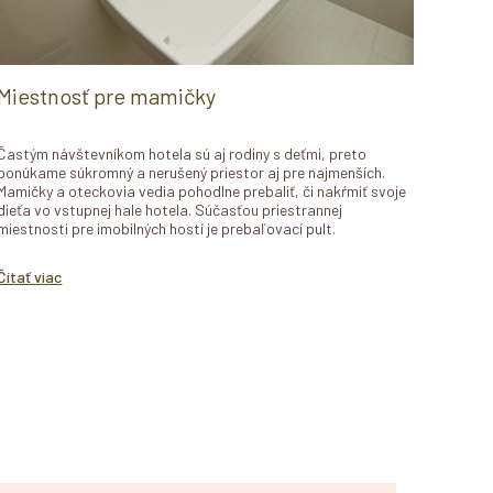
Miestnosť pre mamičky
Častým návštevníkom hotela sú aj rodiny s deťmi, preto
ponúkame súkromný a nerušený priestor aj pre najmenších.
Mamičky a oteckovia vedia pohodlne prebaliť, či nakŕmiť svoje
dieťa vo vstupnej hale hotela. Súčasťou priestrannej
miestnosti pre imobilných hostí je prebaľovací pult.
Čítať viac