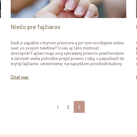
Niečo pre fajčiarov
Radi si zapálite v krytom priestore a pri tom scrollujete online
svet vo svojom telefóne? U nás aj táto možnosť
dostupná! Fajčiari majú svoj vyhradený priestor pred hotelom
a zároveň vedia pohodlne prejsť priamo z izby, v papučiach do
krytej fajčiarne, umiestnenej na najvyššom poschodí budovy.
Čítať viac
1
2
3