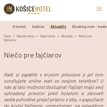
O hoteli
Galéria
Aktuality
Booking.com - hodn
»
»
»
»
Úvod
Hlavné menu
Ubytovanie
Aktuality
Niečo pre
fajčiarov
Niečo pre fajčiarov
Radi si zapálite v krytom priestore a pri tom
scrollujete online svet vo svojom telefóne? U
nás aj táto možnosť dostupná! Fajčiari majú svoj
vyhradený priestor pred hotelom a zároveň
vedia pohodlne prejsť priamo z izby, v papučiach
do krytej fajčiarne, umiestnenej na najvyššom