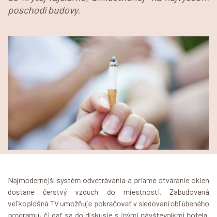
poschodí budovy.
Najmodernejší systém odvetrávania a priame otváranie okien
dostane čerstvý vzduch do miestnosti. Zabudovaná
veľkoplošná TV umožňuje pokračovať v sledovaní obľúbeného
programu, či dať sa do diskusie s inými návštevníkmi hotela.