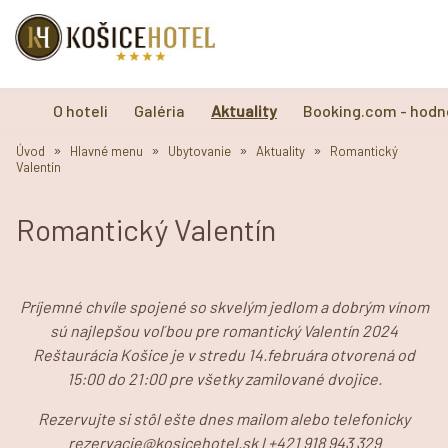
O hoteli
Galéria
Aktuality
Booking.com - hodn
»
»
»
»
Úvod
Hlavné menu
Ubytovanie
Aktuality
Romantický
Valentín
Romantický Valentín
Príjemné chvíle spojené so skvelým jedlom a dobrým vínom
sú najlepšou voľbou pre romantický Valentín 2024
Reštaurácia Košice je v stredu 14.februára otvorená od
15:00 do 21:00 pre všetky zamilované dvojice.
Rezervujte si stôl ešte dnes mailom alebo telefonicky
rezervacie@kosicehotel.sk l +421 918 943 329