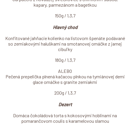
kapary, parmezánom a bagetkou
150g / 1,3,7
Hlavný chod
Konfitované jahňacie kolienko na listovom špenáte podávané
so zemiakovými haluškami na smotanovej omáčke z jarnej
cibuľky
180g / 1,3,7
ALEBO
Pečená prepelička plnená kačacou plnkou na tymiánovej demi
glace omáčke s granite zemiakmi
200g / 1,3,7
Dezert
Domáca čokoládová torta s kokosovými hoblinami na
pomarančovom coulis s karamelovou slamou