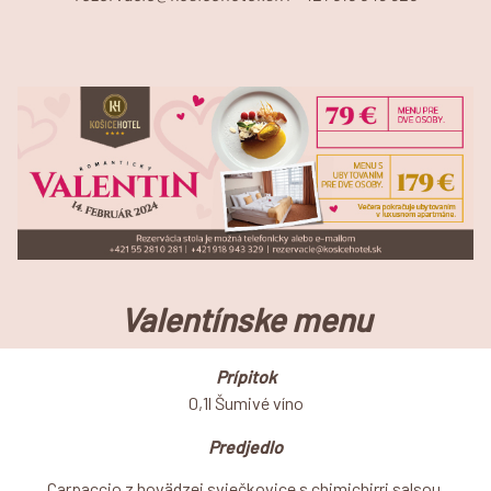
Valentínske menu
Prípitok
0,1l Šumivé víno
Predjedlo
Carpaccio z hovädzej sviečkovice s chimichirri salsou,