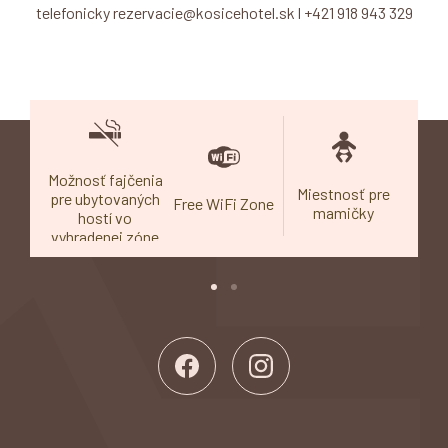
telefonicky rezervacie@kosicehotel.sk l +421 918 943 329
Možnosť fajčenia
tné
Miestnosť pre
N
pre ubytovaných
Free WiFi Zone
anie
mamičky
r
hostí vo
vyhradenej zóne