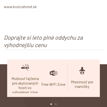
www.kosicehotel.sk
Doprajte si leto plné oddychu za
výhodnejšiu cenu
Možnosť fajčenia
tné
Miestnosť pre
N
pre ubytovaných
Free WiFi Zone
anie
mamičky
r
hostí vo
vyhradenej zóne