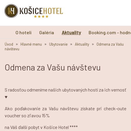
O hoteli
Galéria
Aktuality
Booking.com - hodn
»
»
»
»
Úvod
Hlavné menu
Ubytovanie
Aktuality
Odmena za Vašu
návštevu
Odmena za Vašu návštevu
S radosťou odmeníme našich ubytovaných hostí za ich vernosť
♥
Ako poďakovanie za Vašu návštevu získate pri check-oute
voucher so zľavou 15%
na Váš ďalší pobyt v Košice Hotel ****